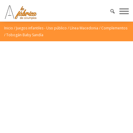
Inicio
/
Juegos infantiles - Uso público
/
Línea Macedonia
/
Complementos
/
Tobogán Baby Sandía