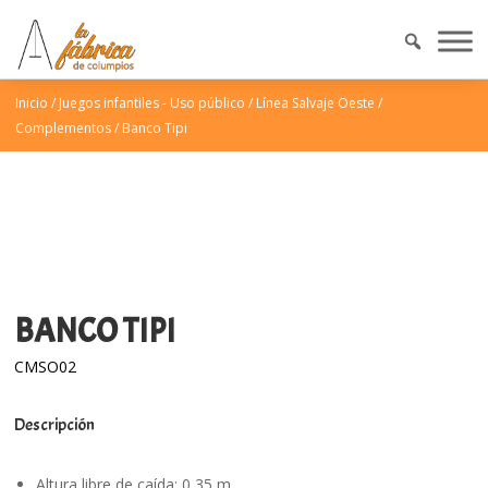
Inicio
/
Juegos infantiles - Uso público
/
Línea Salvaje Oeste
/
Complementos
/
Banco Tipi
BANCO TIPI
CMSO02
Descripción
Altura libre de caída: 0,35 m.