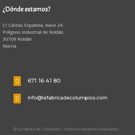
¿Dónde estamos?
C/ Cáritas Española, Nave 24
Polígono Industrial de Roldán
30709 Roldán
Murcia
671 16 41 80

info@lafabricadecolumpios.com

© La Fábrica de Columpios – Todos los derechos reservados