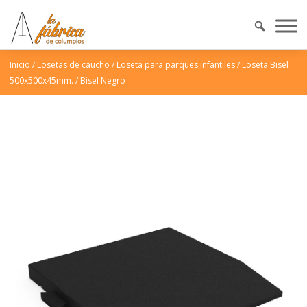
Inicio
/
Losetas de caucho
/
Loseta para parques infantiles
/
Loseta Bisel
500x500x45mm.
/
Bisel Negro