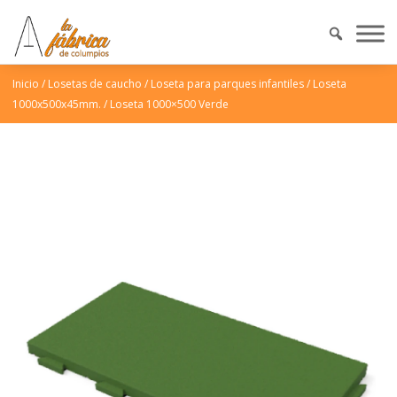
Inicio
/
Losetas de caucho
/
Loseta para parques infantiles
/
Loseta
1000x500x45mm.
/
Loseta 1000×500 Verde