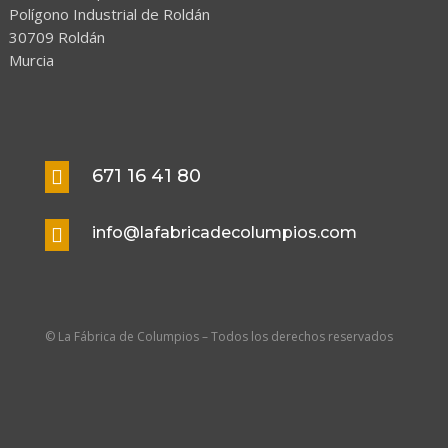
Polígono Industrial de Roldán
30709 Roldán
Murcia
671 16 41 80

info@lafabricadecolumpios.com

© La Fábrica de Columpios – Todos los derechos reservados