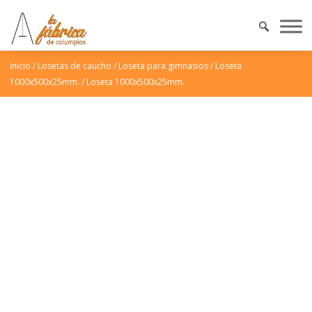
Inicio
/
Losetas de caucho
/
Loseta para gimnasios
/
Loseta
1000x500x25mm.
/
Loseta 1000x500x25mm.