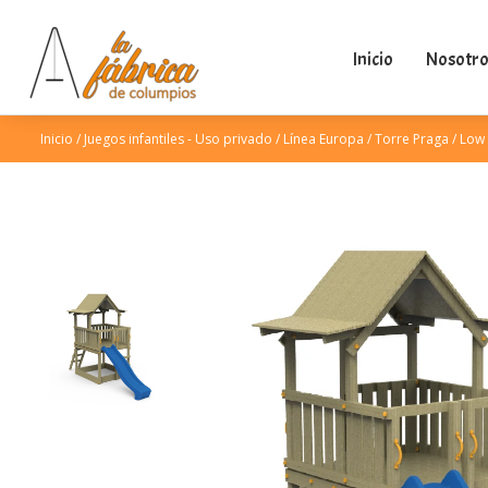
Inicio
Nosotro
Inicio
/
Juegos infantiles - Uso privado
/
Línea Europa
/
Torre Praga
/
Low