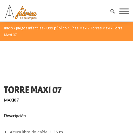
Inicio
/
Juegos infantiles - Uso público
/
Línea Maxi
/
Torres Maxi
/
Torre
Maxi 07
TORRE MAXI 07
MAXI07
Descripción
Altura libre de caída: 1,36 m.